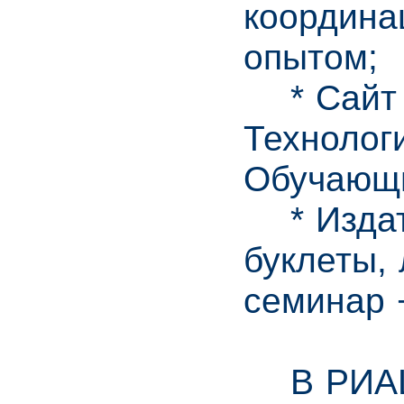
координа
опытом;
* Сайт ш
Технолог
Обучающи
* Издате
буклеты,
семинар 
В РИАЦ 9