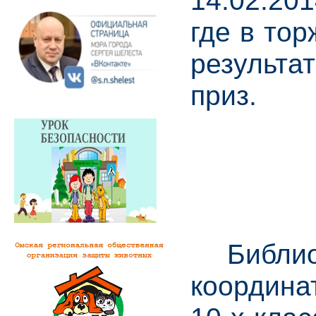
14.02.20
где в то
результа
приз.
Библиоте
координа