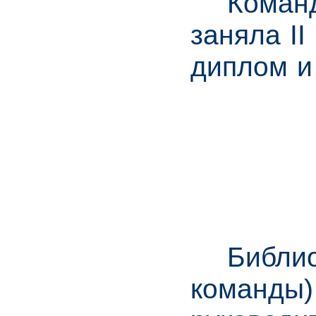
Команда 
заняла I
диплом и
Библиоте
команды)