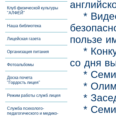
английско
Клуб физической культуры
* Видео
"АЛФЕЙ"
безопасн
Наша библиотека
пользе и
Лицейская газета
* Конкур
Организация питания
со дня в
Фотоальбомы
* Семин
Доска почета
"Гордость лицея"
* Олимп
* Засед
Режим работы служб лицея
* Семин
Служба психолого-
педагогического и медико-