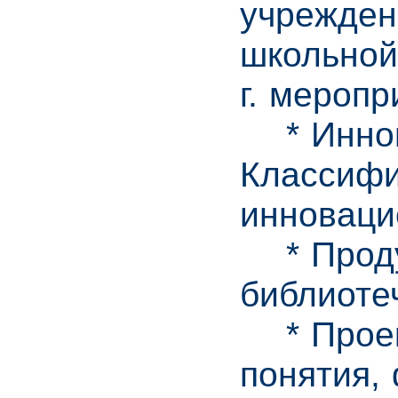
учрежден
школьной
г. меропр
* Иннова
Классифи
инноваци
* Продук
библиоте
* Проект
понятия,