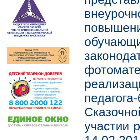
внеурочн
повышени
обучающи
законода
фотомате
реализац
педагога
Сказочно
участии 