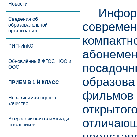
Новости
Информа
Сведения об
современ
образовательной
организации
компактн
РИП-ИнКО
абонемен
Обновлённый ФГОС НОО и
посадочн
ООО
образова
ПРИЁМ В 1-Й КЛАСС
фильмов 
Независимая оценка
качества
открытог
Всероссийская олимпиада
отличающ
школьников
представ