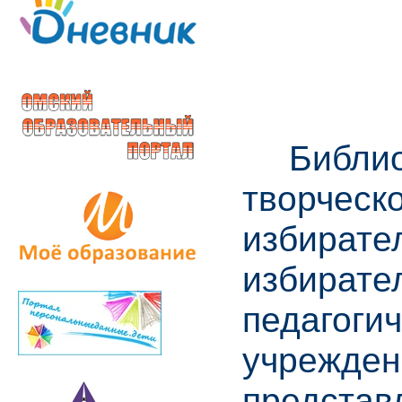
Библиоте
творческ
избирате
избирате
педагоги
учрежден
представ