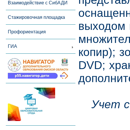
Взаимодействие с СибАДИ
оснащенн
Стажировочная площадка
выходом 
Профориентация
множител
ГИА
копир); 
DVD; хра
дополнит
Учет с