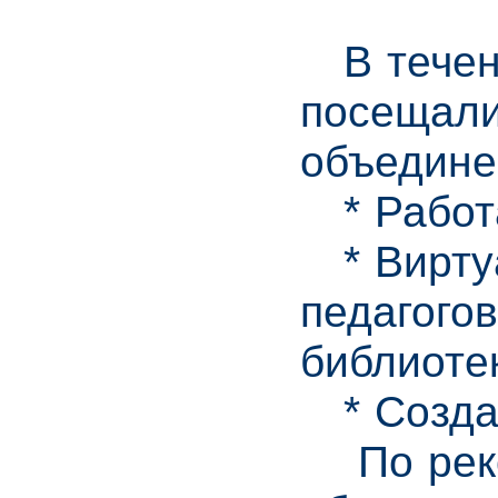
В течени
посещали
объедине
* Работа
* Виртуа
педагого
библиоте
* Создан
По реком