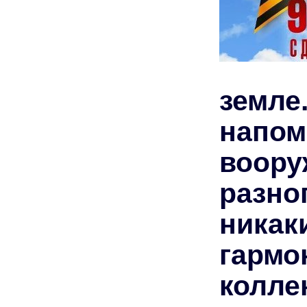
земле
напо
воор
разно
ника
гармо
колле