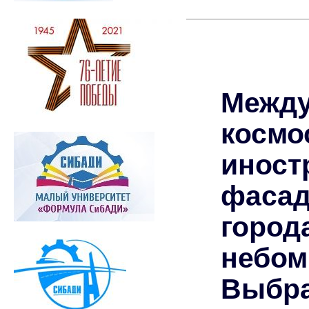
С 1 
Между
косм
инос
фасад
горо
небом
Выбра