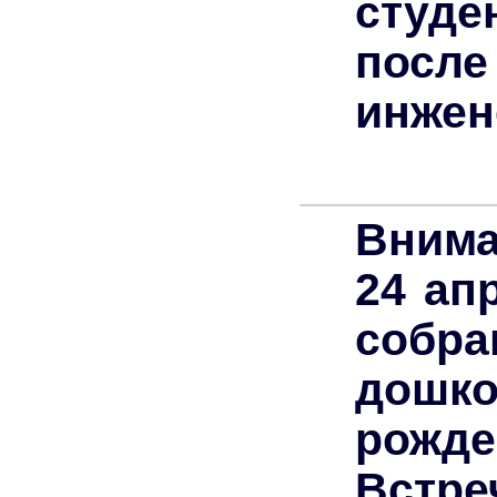
студе
посл
инжен
Внима
24 ап
собр
дошко
рожде
Встре