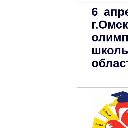
6 апр
г.Ом
олимп
школь
облас