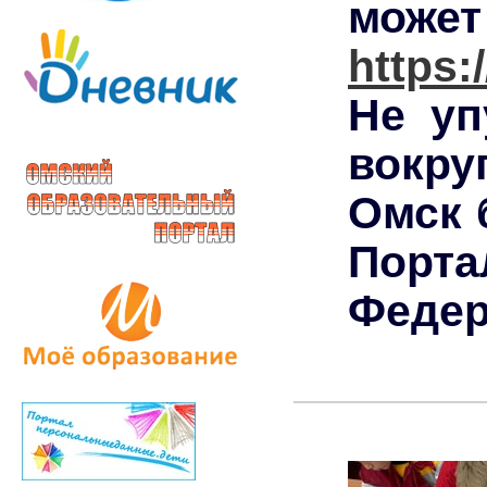
може
https:
Не уп
вокру
Омск 
Порт
Федер