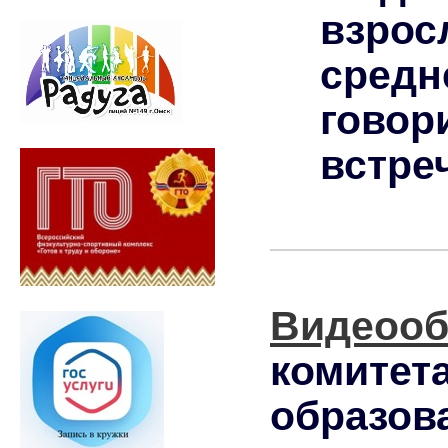
взрос
сред
говор
встреч
Видеоо
комитет
образов