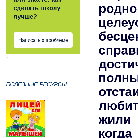
род
сделать школу
лучше?
целе
бесц
Написать о проблеме
справ
*
дост
полны
ПОЛЕЗНЫЕ РЕСУРСЫ
отста
любит
жили 
когд