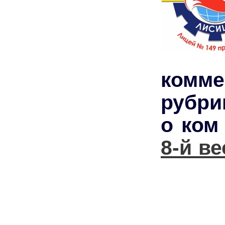
комм
рубри
о ком
8-й в