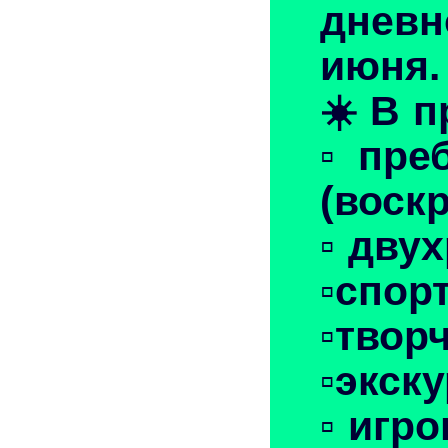
дневн
июня.
☀️ В 
▫️пре
(воск
▫️ дву
▫️спо
▫️тво
▫️экск
▫️ иг