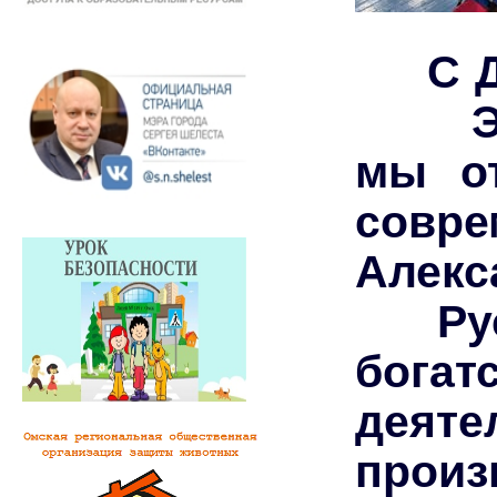
С Днё
Этот
мы о
совр
Алекс
Русск
богат
деят
прои