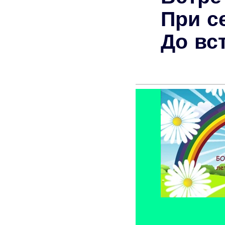
При с
До вс