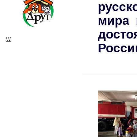
русск
мира 
досто
W
Росси