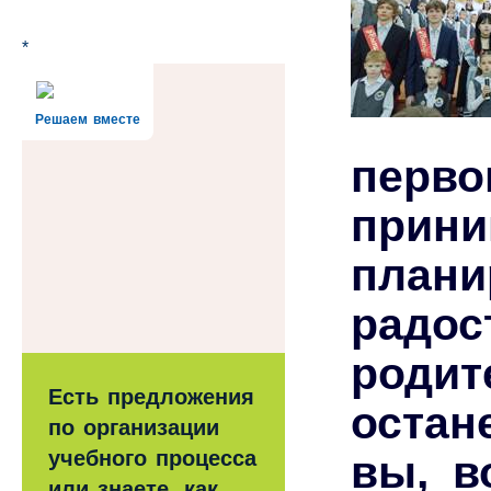
*
Решаем вместе
перв
прин
плани
радо
роди
Есть предложения
остан
по организации
учебного процесса
вы, в
или знаете, как