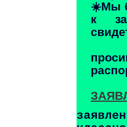
☀️Мы 
к за
свиде
прос
распо
ЗАЯВ
заявлен