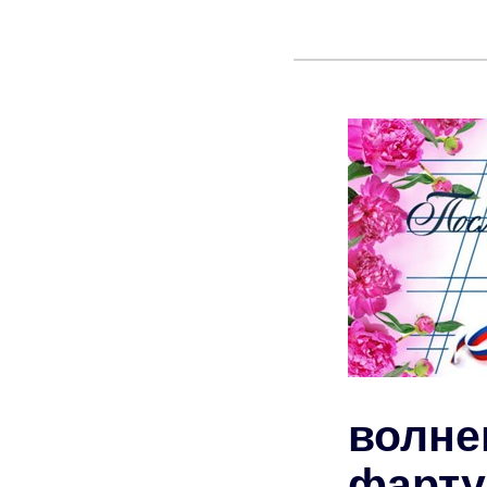
волне
фарт