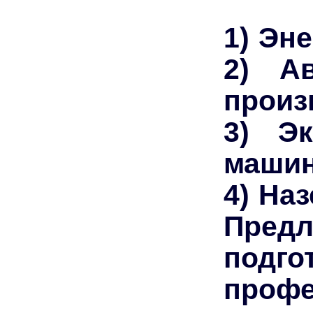
1) Эн
2) Ав
произ
3) Эк
машин
4) На
Предл
подг
проф