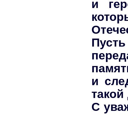
и гер
кото
Отече
Пусть
пере
памят
и сле
такой
С ува