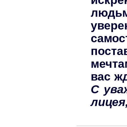
людь
увер
само
поста
мечта
вас ж
С ува
лицея