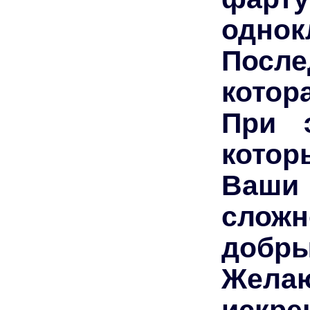
одно
После
котор
При 
котор
Ваши 
сложн
добры
Жела
искр